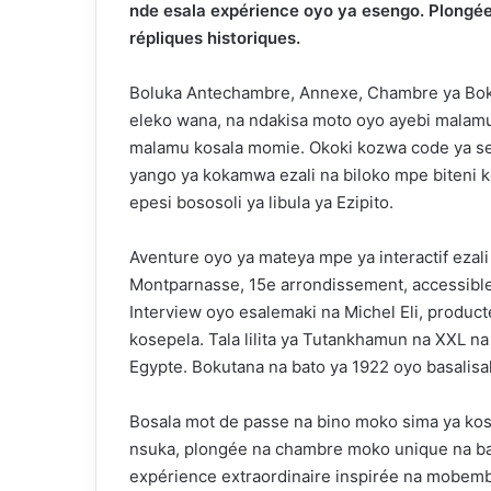
nde esala expérience oyo ya esengo. Plongée
répliques historiques.
Boluka Antechambre, Annexe, Chambre ya Bok
eleko wana, na ndakisa moto oyo ayebi mala
malamu kosala momie. Okoki kozwa code ya se
yango ya kokamwa ezali na biloko mpe biteni 
epesi bososoli ya libula ya Ezipito.
Aventure oyo ya mateya mpe ya interactif ezal
Montparnasse, 15e arrondissement, accessibl
Interview oyo esalemaki na Michel Eli, producte
kosepela. Tala lilita ya Tutankhamun na XXL na
Egypte. Bokutana na bato ya 1922 oyo basalis
Bosala mot de passe na bino moko sima ya kosi
nsuka, plongée na chambre moko unique na ba 
expérience extraordinaire inspirée na mobembo