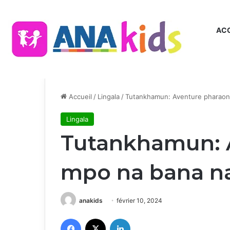
ACC
Accueil
/
Lingala
/
Tutankhamun: Aventure pharaon
Lingala
Tutankhamun: 
mpo na bana na
anakids
février 10, 2024
Facebook
X
Linkedin