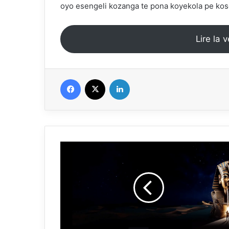
oyo esengeli kozanga te pona koyekola pe kos
Lire la 
Facebook
X
Linkedin
Tutankhamun:
Ibitekerezo
bya
faraonike
kubana
i
Paris