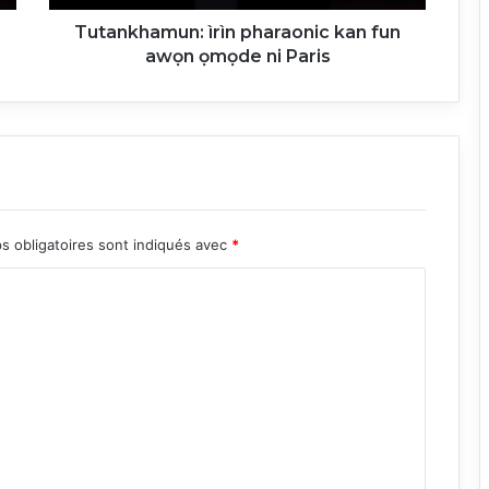
Paris
Tutankhamun: ìrìn pharaonic kan fun
awọn ọmọde ni Paris
s obligatoires sont indiqués avec
*