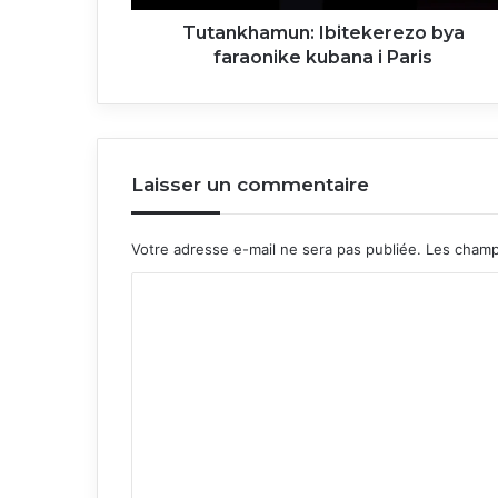
Tutankhamun: Ibitekerezo bya
faraonike kubana i Paris
Laisser un commentaire
Votre adresse e-mail ne sera pas publiée.
Les champ
C
o
m
m
e
n
t