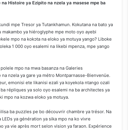
 na Histoire ya Ezipito na nzela ya masese mpe ba
undi mpe Tresor ya Tutankhamun. Kokutana na bato ya
mu makambo ya hiéroglyphe mpe moto oyo ayebi
kele mpo na kokɔta na eloko ya motuya yango? Liboke
koleka 1 000 oyo esalemi na likebi mpenza, mpe yango
i polele mpo na mwa basanza na Galeries
e na nzela ya gare ya métro Montparnasse-Bienvenüe.
ur, emonisi ete likanisi ezali ya koyekola ntango ozali
 ba répliques ya solo oyo esalemi na ba architectes ya
aki mpo na kozwa eloko ya motuya.
lisa ba puzzles pe bo découvrir chambre ya trésor. Na
LEDs ya génération ya sika mpo na ko vivre
 ya vie après mort selon vision ya faraon. Expérience