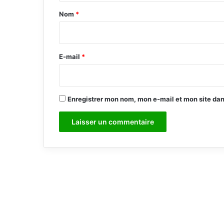
a
Nom
*
i
r
e
E-mail
*
*
Enregistrer mon nom, mon e-mail et mon site da