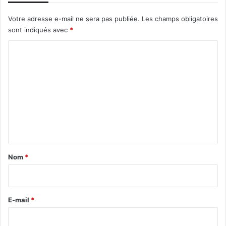
Votre adresse e-mail ne sera pas publiée.
Les champs obligatoires
sont indiqués avec
*
C
o
m
m
e
n
t
a
Nom
*
i
r
e
E-mail
*
*