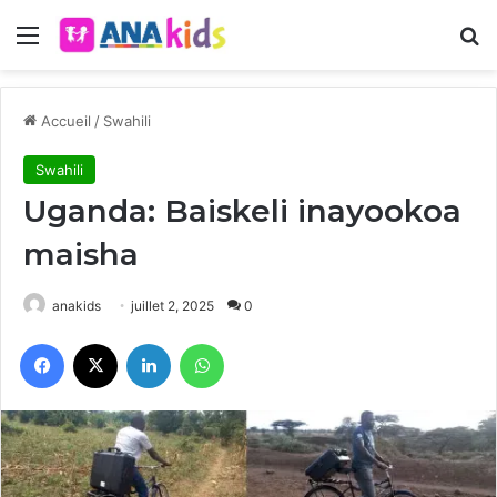
Menu
R
Accueil
/
Swahili
Swahili
Uganda: Baiskeli inayookoa
maisha
anakids
juillet 2, 2025
0
Facebook
X
Linkedin
WhatsApp