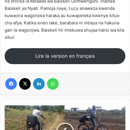
na shirika la Msaada wa Baiskeli Ulimwenguni. Inaitwa
Baiskeli ya Nyati. Pamoja naye, Lucy anaweza kwenda
kuwaona wagonjwa haraka au kuwapeleka kwenye kituo
cha afya. Katika eneo lake, barabara ni mbaya na hakuna
gari la wagonjwa. Baiskeli hii imekuwa shujaa halisi wa kila
siku!
Lire la version en français
Facebook
X
Linkedin
WhatsApp
أوغندا:
الدراجة
التي
تنقذ