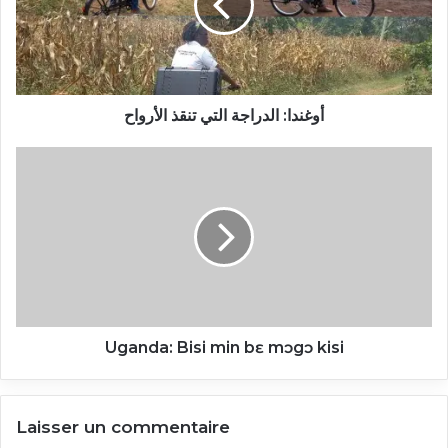
الأرواح
أوغندا: الدراجة التي تنقذ الأرواح
Uganda:
Bisi
min
bɛ
mɔgɔ
kisi
Uganda: Bisi min bɛ mɔgɔ kisi
Laisser un commentaire