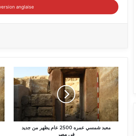
 version anglaise
معبد
شمسي
عمره
2500
عام
يظهر
من
جديد
في
مصر
معبد شمسي عمره 2500 عام يظهر من جديد
في مصر