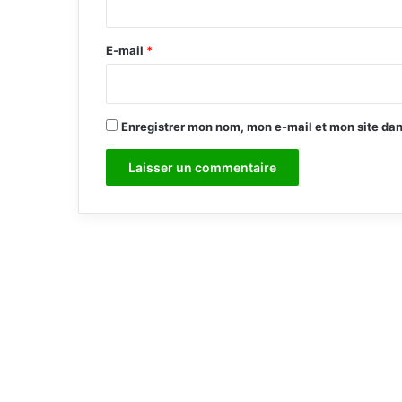
r
e
E-mail
*
*
Enregistrer mon nom, mon e-mail et mon site da