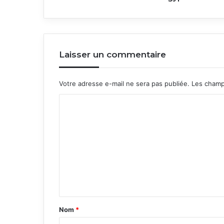
Laisser un commentaire
Votre adresse e-mail ne sera pas publiée.
Les champ
C
o
m
m
e
n
t
a
Nom
*
i