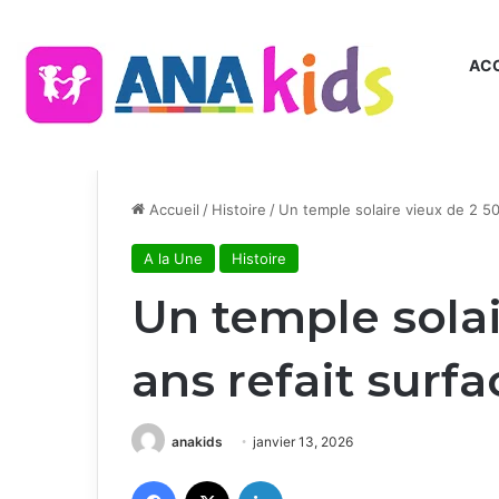
ACC
Accueil
/
Histoire
/
Un temple solaire vieux de 2 50
A la Une
Histoire
Un temple solai
ans refait surf
anakids
janvier 13, 2026
Facebook
X
Linkedin