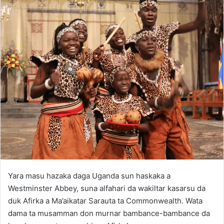
Yara masu hazaka daga Uganda sun haskaka a
Westminster Abbey, suna alfahari da wakiltar kasarsu da
duk Afirka a Ma’aikatar Sarauta ta Commonwealth. Wata
dama ta musamman don murnar bambance-bambance da