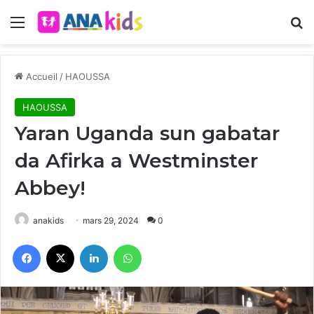
Menu
R
Accueil
/
HAOUSSA
HAOUSSA
Yaran Uganda sun gabatar
da Afirka a Westminster
Abbey!
anakids
mars 29, 2024
0
Facebook
X
Linkedin
WhatsApp