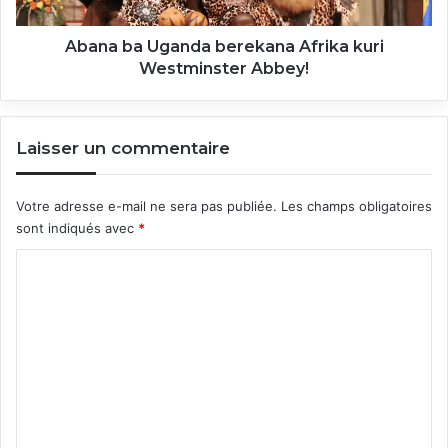
Abbey!
Abana ba Uganda berekana Afrika kuri
Westminster Abbey!
Laisser un commentaire
Votre adresse e-mail ne sera pas publiée.
Les champs obligatoires
sont indiqués avec
*
C
o
m
m
e
n
t