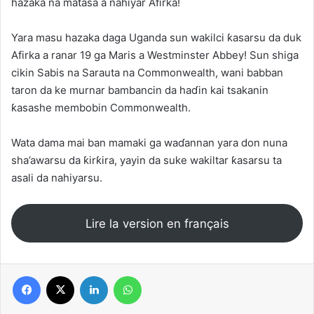
hazaka na matasa a nahiyar Afirka!
Yara masu hazaka daga Uganda sun wakilci ƙasarsu da duk
Afirka a ranar 19 ga Maris a Westminster Abbey! Sun shiga
cikin Sabis na Sarauta na Commonwealth, wani babban
taron da ke murnar bambancin da haɗin kai tsakanin
ƙasashe membobin Commonwealth.
Wata dama mai ban mamaki ga waɗannan yara don nuna
sha’awarsu da ƙirƙira, yayin da suke wakiltar ƙasarsu ta
asali da nahiyarsu.
Lire la version en français
Facebook
X
Linkedin
WhatsApp