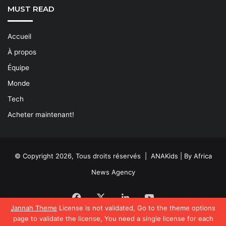
MUST READ
Accueil
À propos
Équipe
Monde
Tech
Acheter maintenant!
© Copyright 2026, Tous droits réservés | ANAKids | By Africa
News Agency
Facebook
X
Linkedin
YouTube
Jannah Theme
License is not validated, Go to the theme options
page to validate the license, You need a single license for each