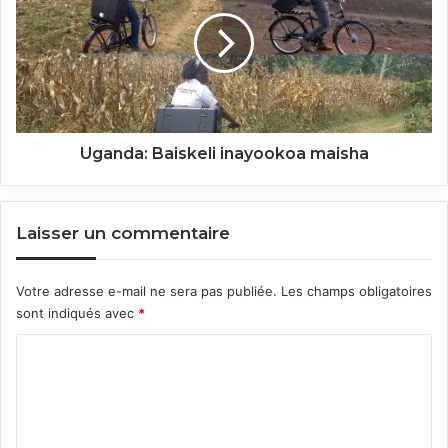
inayookoa
maisha
Uganda: Baiskeli inayookoa maisha
Laisser un commentaire
Votre adresse e-mail ne sera pas publiée.
Les champs obligatoires
sont indiqués avec
*
C
o
m
m