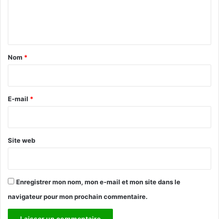
e
n
t
a
Nom
*
i
r
e
E-mail
*
*
Site web
Enregistrer mon nom, mon e-mail et mon site dans le
navigateur pour mon prochain commentaire.