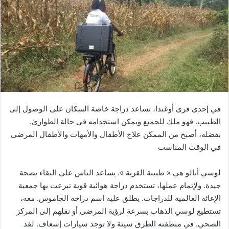
في إحدى قرى أوغندا، تساعد دراجة خاصة السكان على الوصول إلى
الطبيب. فهو ملك للجميع ويمكن استخدامه في حالة الطوارئ.
بفضله، أصبح من الممكن علاج الأطفال والأمهات والأطفال المرضى
في الوقت المناسب
لوسي أبالو هي « طبيبة القرية ». يساعد الناس على البقاء بصحة
جيدة. ولإتمام عملها، تستخدم دراجة هوائية قوية تبرعت بها جمعية
الإغاثة العالمية للدراجات. يطلق عليه اسم دراجة الجاموس. معه،
تستطيع لوسي الذهاب بسرعة لرؤية المرضى أو نقلهم إلى المركز
الصحي. في منطقته الطرق سيئة ولا توجد سيارات إسعاف. لقد