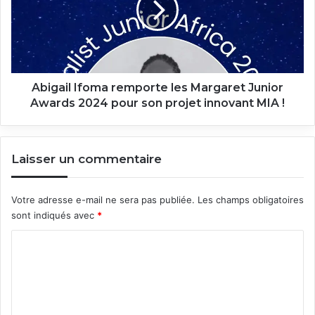
Margaret
Junior
Awards
2024
pour
son
Abigail Ifoma remporte les Margaret Junior
projet
Awards 2024 pour son projet innovant MIA !
innovant
MIA
!
Laisser un commentaire
Votre adresse e-mail ne sera pas publiée.
Les champs obligatoires
sont indiqués avec
*
C
o
m
m