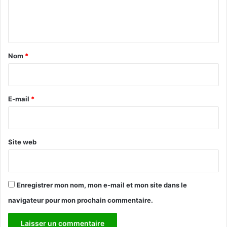
e
n
t
a
Nom
*
i
r
e
E-mail
*
*
Site web
Enregistrer mon nom, mon e-mail et mon site dans le
navigateur pour mon prochain commentaire.