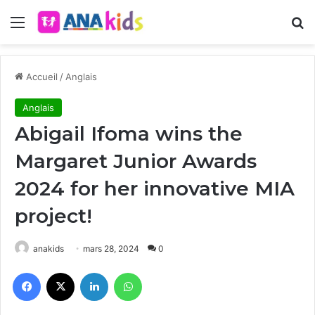
Menu
R
Accueil
/
Anglais
Anglais
Abigail Ifoma wins the
Margaret Junior Awards
2024 for her innovative MIA
project!
anakids
mars 28, 2024
0
Facebook
X
Linkedin
WhatsApp