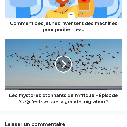
pour
purifier
l’eau
Comment des jeunes inventent des machines
pour purifier l’eau
Les
mystères
étonnants
de
l'Afrique
–
Épisode
7
:
Qu'est-
Les mystères étonnants de l'Afrique – Épisode
ce
7 : Qu'est-ce que la grande migration ?
que
la
grande
Laisser un commentaire
migration