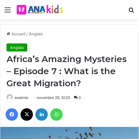
Menu
R
Accueil
/
Anglais
Anglais
Africa’s Amazing Mysteries
– Episode 7 : What is the
Great Migration?
anakids
novembre 28, 2025
0
Facebook
X
Linkedin
WhatsApp