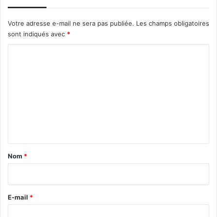
?
Votre adresse e-mail ne sera pas publiée.
Les champs obligatoires
sont indiqués avec
*
C
o
m
m
e
n
t
a
Nom
*
i
r
e
E-mail
*
*