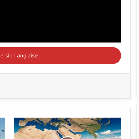
version anglaise
History…
Told,
Episod