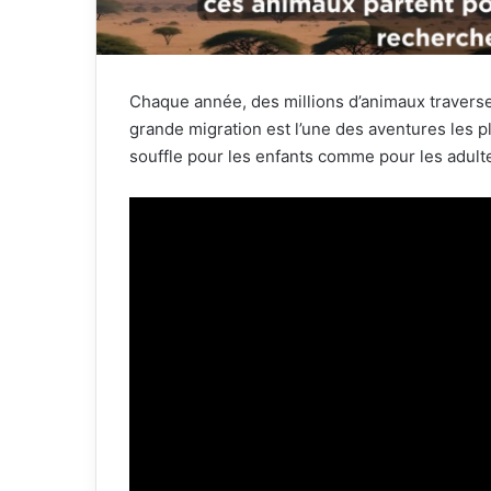
Chaque année, des millions d’animaux traversent
grande migration est l’une des aventures les p
souffle pour les enfants comme pour les adult