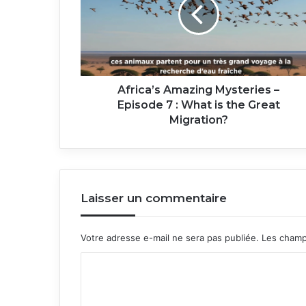
–
Episode
7
:
What
is
the
Africa’s Amazing Mysteries –
Great
Episode 7 : What is the Great
Migration?
Migration?
Laisser un commentaire
Votre adresse e-mail ne sera pas publiée.
Les champ
C
o
m