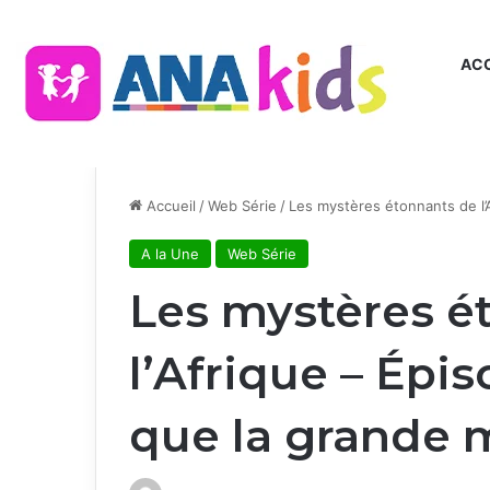
ACC
Accueil
/
Web Série
/
Les mystères étonnants de l’A
A la Une
Web Série
Les mystères é
l’Afrique – Épis
que la grande m