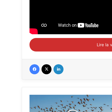
Lire la 
Facebook
X
Linkedin
Africa’s
Amazing
Mysteries