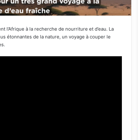
 l’Afrique à la recherche de nourriture et d’eau. La
lus étonnantes de la nature, un voyage à couper le
es.