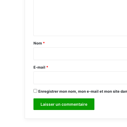
m
e
n
t
a
Nom
*
i
r
e
E-mail
*
*
Enregistrer mon nom, mon e-mail et mon site da