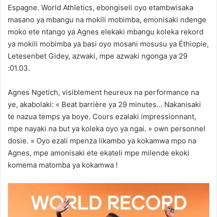
Espagne. World Athletics, ebongiseli oyo etambwisaka
masano ya mbangu na mokili mobimba, emonisaki ndenge
moko ete ntango ya Agnes elekaki mbangu koleka rekord
ya mokili mobimba ya basi oyo mosani mosusu ya Éthiopie,
Letesenbet Gidey, azwaki, mpe azwaki ngonga ya 29
:01.03.
Agnes Ngetich, visiblement heureux na performance na
ye, akabolaki: « Beat barrière ya 29 minutes… Nakanisaki
te nazua temps ya boye. Cours ezalaki impressionnant,
mpe nayaki na but ya koleka oyo ya ngai. » own personnel
dosie. » Oyo ezali mpenza likambo ya kokamwa mpo na
Agnes, mpe amonisaki ete ekateli mpe milende ekoki
komema matomba ya kokamwa !