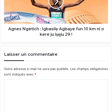
Agbaye
fun
10
km
ni
o
Agnes Ngetich : Igbasilẹ Agbaye fun 10 km ni o
kere
kere ju iṣẹju 29 !
ju
iṣẹju
29
Laisser un commentaire
!
Votre adresse e-mail ne sera pas publiée.
Les champs obligatoires
sont indiqués avec
*
C
o
m
m