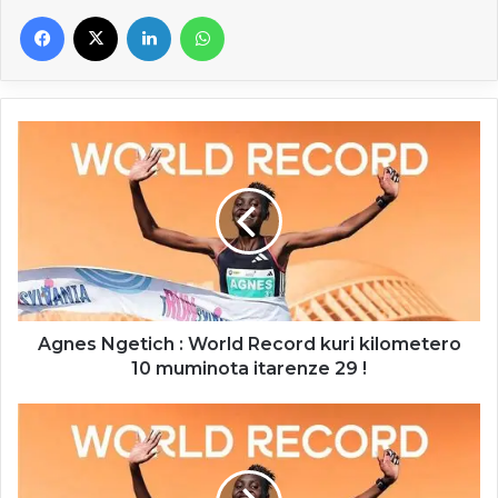
Facebook
X
Linkedin
WhatsApp
Agnes
Ngetich
:
World
Record
kuri
kilometero
10
muminota
itarenze
Agnes Ngetich : World Record kuri kilometero
29
10 muminota itarenze 29 !
!
Agnes
Ngetich
:
Igbasilẹ