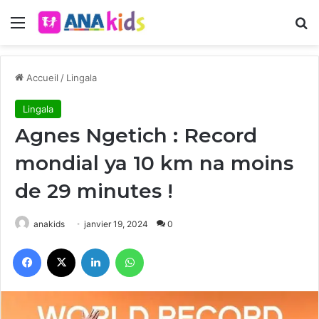
Menu
R
Accueil
/
Lingala
Lingala
Agnes Ngetich : Record
mondial ya 10 km na moins
de 29 minutes !
anakids
janvier 19, 2024
0
Facebook
X
Linkedin
WhatsApp