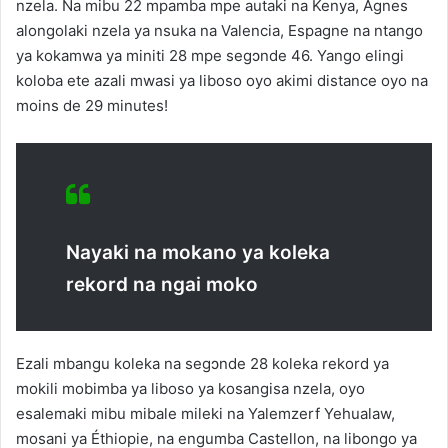
nzela. Na mibu 22 mpamba mpe autaki na Kenya, Agnes
alongolaki nzela ya nsuka na Valencia, Espagne na ntango
ya kokamwa ya miniti 28 mpe segɔnde 46. Yango elingi
koloba ete azali mwasi ya liboso oyo akimi distance oyo na
moins de 29 minutes!
Nayaki na mokano ya koleka
rekord na ngai moko
Ezali mbangu koleka na segɔnde 28 koleka rekord ya
mokili mobimba ya liboso ya kosangisa nzela, oyo
esalemaki mibu mibale mileki na Yalemzerf Yehualaw,
mosani ya Éthiopie, na engumba Castellon, na libongo ya