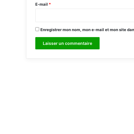
e
E-mail
*
*
Enregistrer mon nom, mon e-mail et mon site da