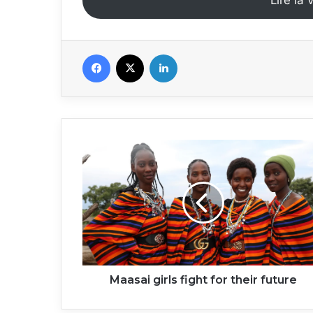
Lire la 
Facebook
X
Linkedin
Maasai
girls
fight
for
their
future
Maasai girls fight for their future