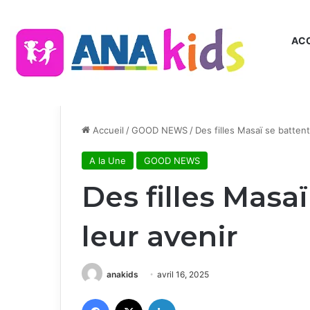
ACC
Accueil
/
GOOD NEWS
/
Des filles Masaï se battent
A la Une
GOOD NEWS
Des filles Masa
leur avenir
anakids
avril 16, 2025
Facebook
X
Linkedin