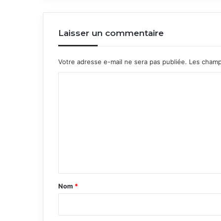
Laisser un commentaire
Votre adresse e-mail ne sera pas publiée.
Les champ
C
o
m
m
e
n
t
a
Nom
*
i
r