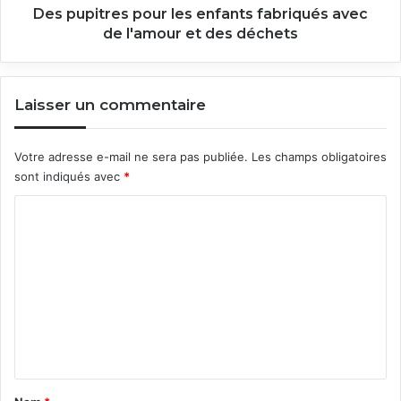
et
Des pupitres pour les enfants fabriqués avec
des
de l'amour et des déchets
déchets
Laisser un commentaire
Votre adresse e-mail ne sera pas publiée.
Les champs obligatoires
sont indiqués avec
*
C
o
m
m
e
n
t
a