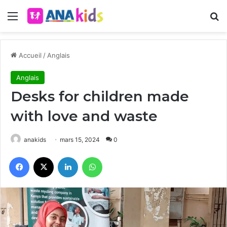
Menu
R
Accueil
/
Anglais
Anglais
Desks for children made
with love and waste
anakids
mars 15, 2024
0
Facebook
X
Linkedin
WhatsApp