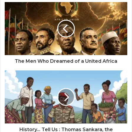
The
Men
Who
Dreamed
of
a
United
Africa
The Men Who Dreamed of a United Africa
History…
Tell
Us
:
Thomas
Sankara,
the
President
Who
Dreamed
History… Tell Us : Thomas Sankara, the