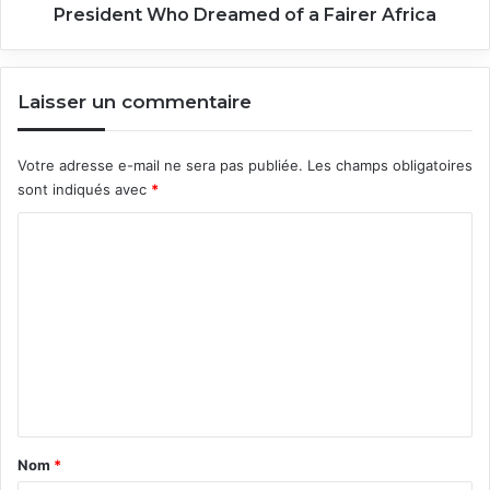
of
President Who Dreamed of a Fairer Africa
a
Fairer
Africa
Laisser un commentaire
Votre adresse e-mail ne sera pas publiée.
Les champs obligatoires
sont indiqués avec
*
C
o
m
m
e
n
t
a
Nom
*