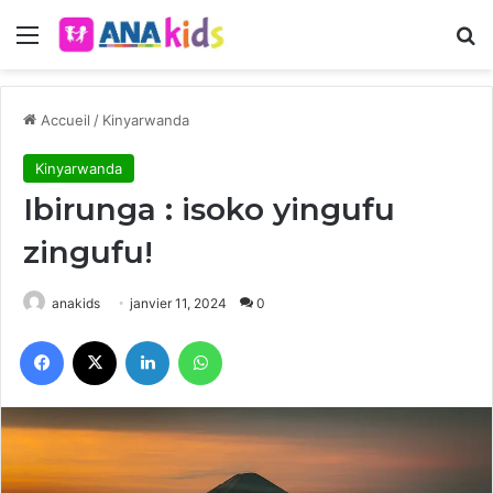
Menu
R
Accueil
/
Kinyarwanda
Kinyarwanda
Ibirunga : isoko yingufu
zingufu!
anakids
janvier 11, 2024
0
Facebook
X
Linkedin
WhatsApp