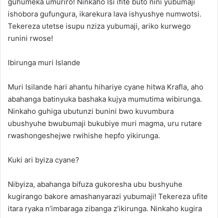
guhumeka umuriro! Ninkaho Isi ifite buto nini yubumaji
ishobora gufungura, ikarekura lava ishyushye numwotsi.
Tekereza utetse isupu nziza yubumaji, ariko kurwego
runini rwose!
Ibirunga muri Islande
Muri Isilande hari ahantu hihariye cyane hitwa Krafla, aho
abahanga batinyuka bashaka kujya mumutima wibirunga.
Ninkaho guhiga ubutunzi bunini bwo kuvumbura
ubushyuhe bwubumaji bukubiye muri magma, uru rutare
rwashongeshejwe rwihishe hepfo yikirunga.
Kuki ari byiza cyane?
Nibyiza, abahanga bifuza gukoresha ubu bushyuhe
kugirango bakore amashanyarazi yubumaji! Tekereza ufite
itara ryaka n’imbaraga zibanga z’ikirunga. Ninkaho kugira