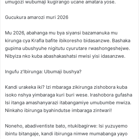
umugozi wubumaji kugirango ucane amatara yose.
Gucukura amarozi muri 2026
Mu 2026, abahanga mu bya siyansi bazamanuka mu
kirunga cya Krafla bafite ibikoresho bidasanzwe. Bashaka
gupima ubushyuhe nigitutu cyurutare rwashongeshejwe.
Nibyiza nko kuba abashakashatsi mwisi yisi idasanzwe.
Ingufu z’Ibirunga: Ubumaji bushya?
Kandi urakeka iki? Izi mbaraga zikirunga zishobora kuba
isoko nshya yimbaraga kuri buri wese. Irashobora gufasha
Isi itanga amashanyarazi itabangamiye umubumbe mwiza.
Ninkaho ibirunga byahindutse imbaraga zintwari!
Noneho, abadiventiste bato, ntukibagirwe: Isi yuzuyemo
ibintu bitangaje, kandi ibirunga nimwe mumabanga yayo