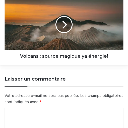
Volcans
:
source
magique
ya
énergie!
Volcans : source magique ya énergie!
Laisser un commentaire
Votre adresse e-mail ne sera pas publiée.
Les champs obligatoires
sont indiqués avec
*
C
o