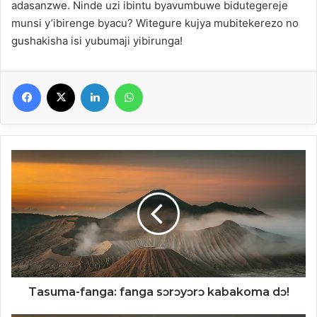
adasanzwe. Ninde uzi ibintu byavumbuwe bidutegereje
munsi y’ibirenge byacu? Witegure kujya mubitekerezo no
gushakisha isi yubumaji yibirunga!
Facebook
X
Linkedin
WhatsApp
Tasuma-
fanga:
fanga
sɔrɔyɔrɔ
kabakoma
dɔ!
Tasuma-fanga: fanga sɔrɔyɔrɔ kabakoma dɔ!