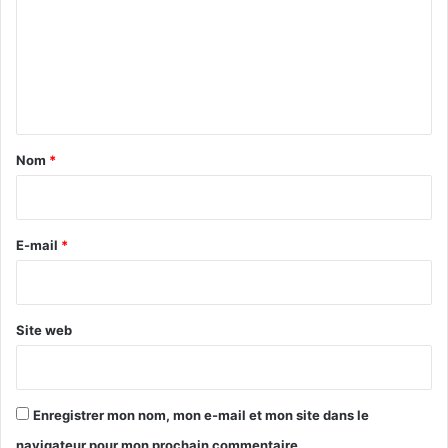
m
m
e
n
t
a
Nom
*
i
r
e
E-mail
*
*
Site web
Enregistrer mon nom, mon e-mail et mon site dans le
navigateur pour mon prochain commentaire.