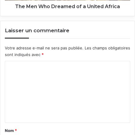
The Men Who Dreamed of a United Africa
Laisser un commentaire
Votre adresse e-mail ne sera pas publiée.
Les champs obligatoires
sont indiqués avec
*
C
o
m
m
e
n
t
a
Nom
*