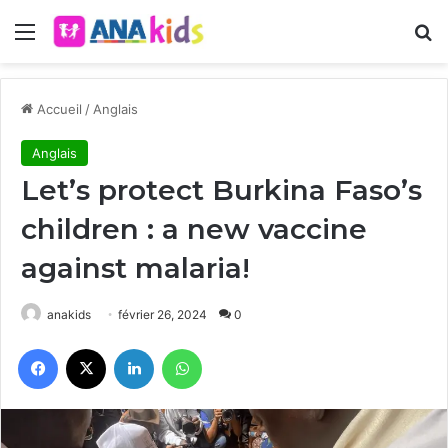
Menu
R
Accueil
/
Anglais
Anglais
Let’s protect Burkina Faso’s
children : a new vaccine
against malaria!
anakids
février 26, 2024
0
Facebook
X
Linkedin
WhatsApp