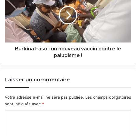
:
un
nouveau
vaccin
contre
le
paludisme
!
Burkina Faso : un nouveau vaccin contre le
paludisme !
Laisser un commentaire
Votre adresse e-mail ne sera pas publiée.
Les champs obligatoires
sont indiqués avec
*
C
o
m