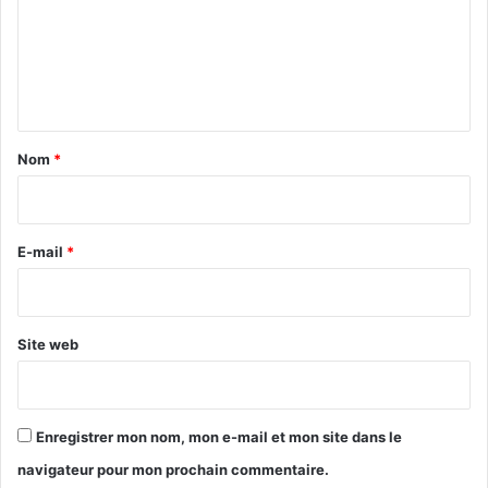
m
e
n
t
a
Nom
*
i
r
e
E-mail
*
*
Site web
Enregistrer mon nom, mon e-mail et mon site dans le
navigateur pour mon prochain commentaire.