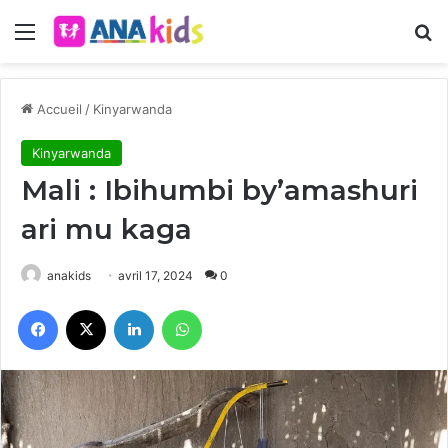
Menu
R
Accueil
/
Kinyarwanda
Kinyarwanda
Mali : Ibihumbi by’amashuri
ari mu kaga
anakids
avril 17, 2024
0
Facebook
X
Linkedin
WhatsApp