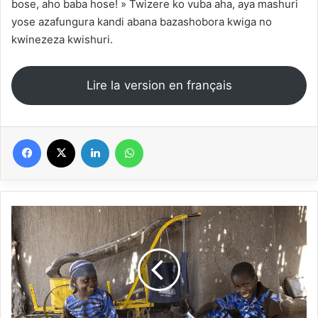
bose, aho baba hose! » Twizere ko vuba aha, aya mashuri
yose azafungura kandi abana bazashobora kwiga no
kwinezeza kwishuri.
Lire la version en français
Facebook
X
Linkedin
WhatsApp
Mali
:
Dubban
makarantu
na
cikin
hadari