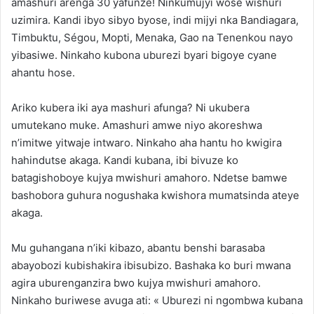
amashuri arenga 30 yafunze! Ninkumujyi wose wishuri
uzimira. Kandi ibyo sibyo byose, indi mijyi nka Bandiagara,
Timbuktu, Ségou, Mopti, Menaka, Gao na Tenenkou nayo
yibasiwe. Ninkaho kubona uburezi byari bigoye cyane
ahantu hose.
Ariko kubera iki aya mashuri afunga? Ni ukubera
umutekano muke. Amashuri amwe niyo akoreshwa
n’imitwe yitwaje intwaro. Ninkaho aha hantu ho kwigira
hahindutse akaga. Kandi kubana, ibi bivuze ko
batagishoboye kujya mwishuri amahoro. Ndetse bamwe
bashobora guhura nogushaka kwishora mumatsinda ateye
akaga.
Mu guhangana n’iki kibazo, abantu benshi barasaba
abayobozi kubishakira ibisubizo. Bashaka ko buri mwana
agira uburenganzira bwo kujya mwishuri amahoro.
Ninkaho buriwese avuga ati: « Uburezi ni ngombwa kubana