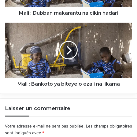
Mali : Dubban makarantu na cikin hadari
Mali
:
Bankoto
ya
biteyelo
ezali
na
likama
Mali : Bankoto ya biteyelo ezali na likama
Laisser un commentaire
Votre adresse e-mail ne sera pas publiée.
Les champs obligatoires
sont indiqués avec
*