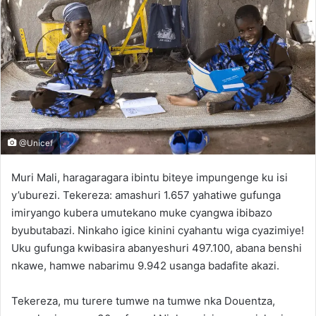
@Unicef
Muri Mali, haragaragara ibintu biteye impungenge ku isi
y’uburezi. Tekereza: amashuri 1.657 yahatiwe gufunga
imiryango kubera umutekano muke cyangwa ibibazo
byubutabazi. Ninkaho igice kinini cyahantu wiga cyazimiye!
Uku gufunga kwibasira abanyeshuri 497.100, abana benshi
nkawe, hamwe nabarimu 9.942 usanga badafite akazi.
Tekereza, mu turere tumwe na tumwe nka Douentza,