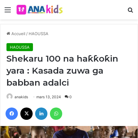
Menu
R
Accueil
/
HAOUSSA
HAOUSSA
Shekaru 100 na haƙƙoƙin
yara : Kasada zuwa ga
babban adalci
anakids
mars 13, 2024
0
Facebook
X
Linkedin
WhatsApp