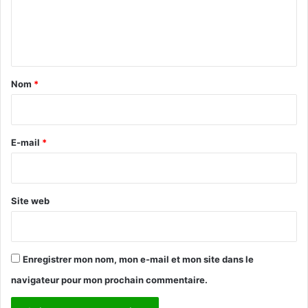
e
n
t
a
Nom
*
i
r
e
E-mail
*
*
Site web
Enregistrer mon nom, mon e-mail et mon site dans le
navigateur pour mon prochain commentaire.