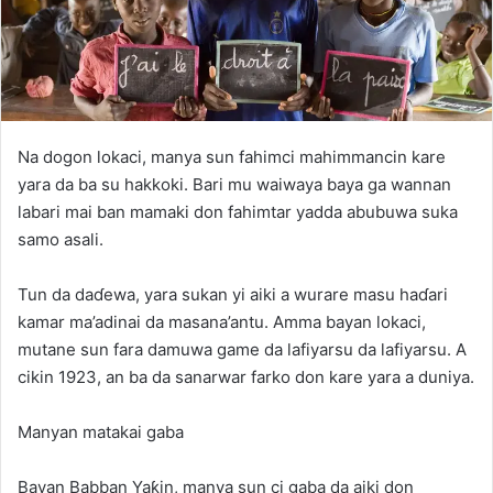
Na dogon lokaci, manya sun fahimci mahimmancin kare
yara da ba su hakkoki. Bari mu waiwaya baya ga wannan
labari mai ban mamaki don fahimtar yadda abubuwa suka
samo asali.
Tun da daɗewa, yara sukan yi aiki a wurare masu haɗari
kamar ma’adinai da masana’antu. Amma bayan lokaci,
mutane sun fara damuwa game da lafiyarsu da lafiyarsu. A
cikin 1923, an ba da sanarwar farko don kare yara a duniya.
Manyan matakai gaba
Bayan Babban Yaƙin, manya sun ci gaba da aiki don