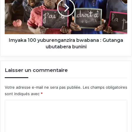
bwabana
:
Gutanga
ubutabera
bunini
Imyaka 100 yuburenganzira bwabana : Gutanga
ubutabera bunini
Laisser un commentaire
Votre adresse e-mail ne sera pas publiée.
Les champs obligatoires
sont indiqués avec
*
C
o
m
m