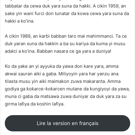
tabbatar da cewa duk yara suna da haƙƙi. A cikin 1959, an
sake yin wani furci don tunatar da kowa cewa yara suna da
hakki a ko’ina.
A cikin 1989, an karɓi babban taro mai mahimmanci. Ta ce
duk yaran suna da hakkin a ba su kariya da kuma yi musu
adalci a ko’ina. Babban nasara ce ga yara a duniya!
Ko da yake an yi ayyuka da yawa don kare yara, amma
akwai sauran aiki a gaba. Miliyoyin yara har yanzu ana
tilasta musu yin aiki maimakon zuwa makaranta. Amma
godiya ga ƙoƙarce-ƙoƙarcen mutane da ƙungiyoyi da yawa,
muna ci gaba da matsawa zuwa duniyar da duk yara za su
girma lafiya da koshin lafiya.
Lire la version en français