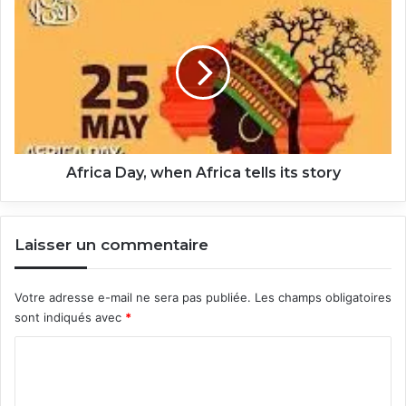
Day,
when
Africa
tells
its
story
Africa Day, when Africa tells its story
Laisser un commentaire
Votre adresse e-mail ne sera pas publiée.
Les champs obligatoires
sont indiqués avec
*
C
o
m