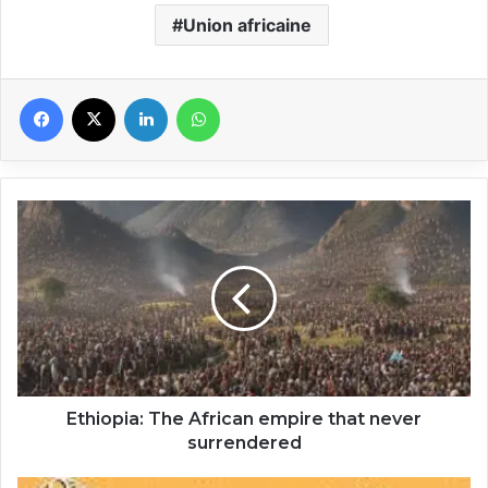
Union africaine
Facebook
X
Linkedin
WhatsApp
Ethiopia:
The
African
empire
that
never
surrendered
Ethiopia: The African empire that never
surrendered
Africa