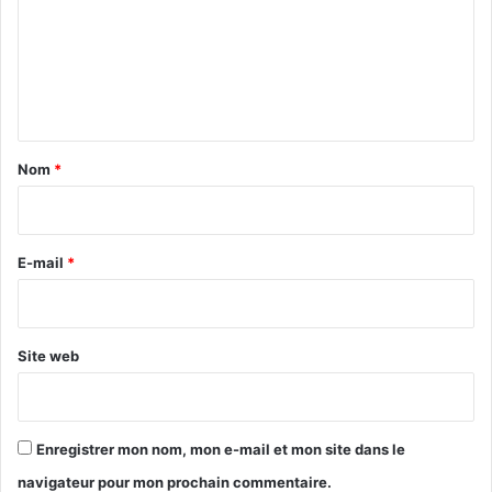
m
e
n
t
a
Nom
*
i
r
e
E-mail
*
*
Site web
Enregistrer mon nom, mon e-mail et mon site dans le
navigateur pour mon prochain commentaire.