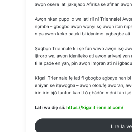
awọn oṣere lati jakejado Afirika ṣe afihan awọn 
Awọn nkan pupọ lo wa lati rii ni Triennale! Aw
nọmba – gbogbo awọn wọnyi sọ awọn itan nipa ẹnit
nipa awọn koko pataki bi idanimọ, agbegbe ati
Ṣugbọn Triennale kii ṣe fun wiwo awọn iṣẹ awor
ijiroro wa, awọn idanileko ati awọn ariyanjiyan 
ti le pade eniyan, pin awọn imọran ati ni igbad
Kigali Triennale fẹ lati fi gbogbo agbaye han bi 
eniyan ṣe itẹwọgba – awọn ololufẹ aworan, awọn a
ìrìn ìrìn àjò tuntun kan tí ó gbádùn mọ́ni fún iṣẹ
Lati wa diẹ sii:
https://kigalitriennial.com/
Lire la v