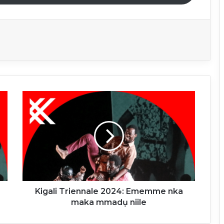
Kigali
Triennale
2024:
Ememme
nka
maka
mmadụ
niile
Kigali Triennale 2024: Ememme nka
maka mmadụ niile