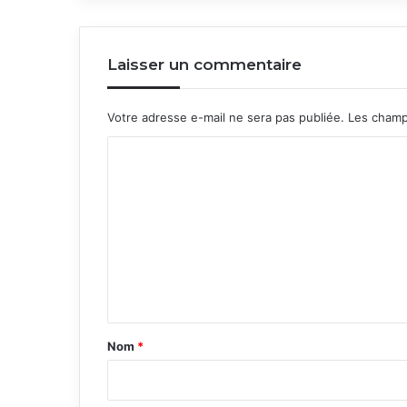
Laisser un commentaire
Votre adresse e-mail ne sera pas publiée.
Les champ
C
o
m
m
e
n
t
a
Nom
*
i
r