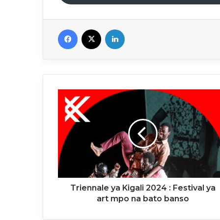
Facebook
X
Linkedin
Triennale
ya
Kigali
2024
:
Festival
ya
art
mpo
na
Triennale ya Kigali 2024 : Festival ya
bato
art mpo na bato banso
banso