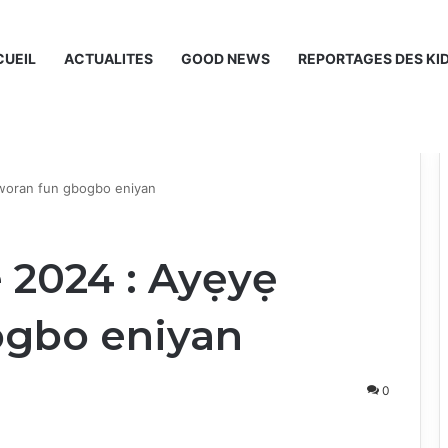
UEIL
ACTUALITES
GOOD NEWS
REPORTAGES DES KI
aworan fun gbogbo eniyan
e 2024 : Ayẹyẹ
ogbo eniyan
0