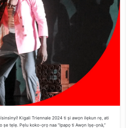
ísinsìnyí! Kigali Triennale 2024 ti ṣi awọn ilẹkun rẹ, ati
 ko ṣe tẹlẹ. Pẹlu koko-ọrọ naa “Ipapọ ti Awọn Iṣẹ-ọnà,”