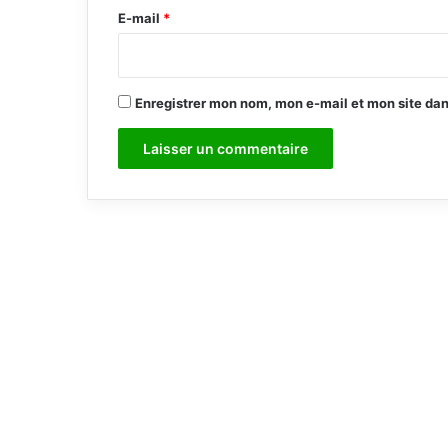
e
E-mail
*
*
Enregistrer mon nom, mon e-mail et mon site da