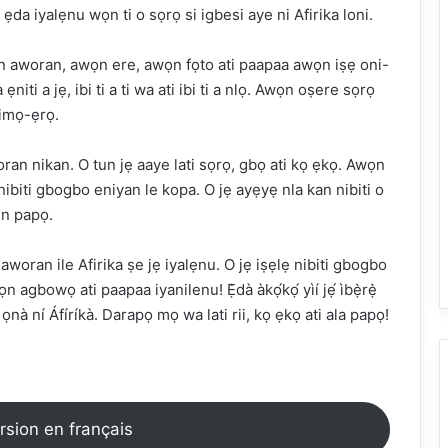
ẹda iyalẹnu wọn ti o sọrọ si igbesi aye ni Afirika loni.
ọn aworan, awọn ere, awọn fọto ati paapaa awọn iṣẹ oni-
i a jẹ, ibi ti a ti wa ati ibi ti a nlọ. Awọn oṣere sọrọ
 imọ-ẹrọ.
an nikan. O tun jẹ aaye lati sọrọ, gbọ ati kọ ẹkọ. Awọn
nibiti gbogbo eniyan le kopa. O jẹ ayẹyẹ nla kan nibiti o
un papọ.
aworan ile Afirika ṣe jẹ iyalẹnu. O jẹ iṣẹlẹ nibiti gbogbo
gbowọ ati paapaa iyanilenu! Ẹ̀dà àkọ́kọ́ yìí jẹ́ ìbẹ̀rẹ̀
́ ọnà ní Áfíríkà. Darapọ mọ wa lati rii, kọ ẹkọ ati ala papọ!
ersion en français