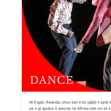
Ní Kigali, Rwanda, ohun kan tí kò ṣàjèjì ń ṣẹlẹ̀ n
pe o jẹ ajọdun ti aworan ile Afirika ode oni bii