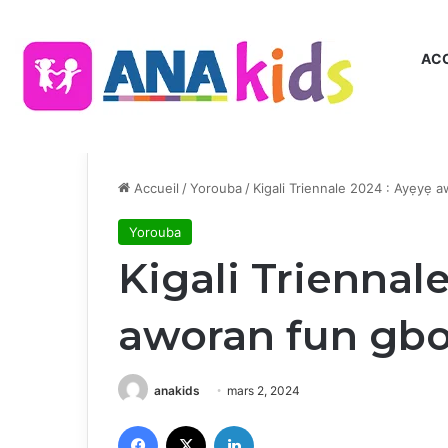
ACC
Accueil
/
Yorouba
/
Kigali Triennale 2024 : Ayẹyẹ 
Yorouba
Kigali Triennal
aworan fun gb
anakids
mars 2, 2024
Facebook
X
Linkedin