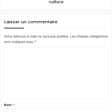
culture
Laisser un commentaire
Votre adresse e-mail ne sera pas publiée.
Les champs obligatoires
sont indiqués avec
*
C
o
m
m
e
n
t
a
Nom
*
i