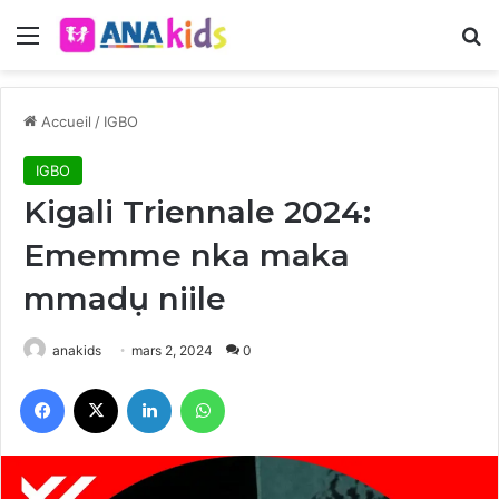
Menu
R
Accueil
/
IGBO
IGBO
Kigali Triennale 2024:
Ememme nka maka
mmadụ niile
anakids
mars 2, 2024
0
Facebook
X
Linkedin
WhatsApp