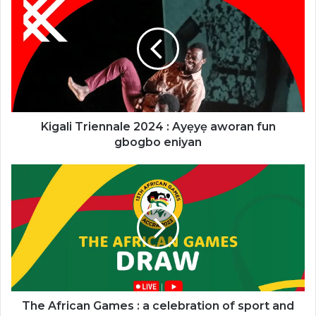
Triennale
2024
:
Ayẹyẹ
aworan
fun
gbogbo
eniyan
Kigali Triennale 2024 : Ayẹyẹ aworan fun
gbogbo eniyan
The
African
Games
:
a
celebration
of
sport
and
culture
The African Games : a celebration of sport and