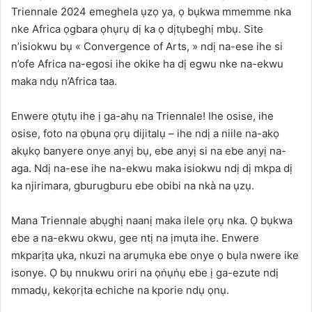
Triennale 2024 emeghela ụzọ ya, ọ bụkwa mmemme nka
nke Africa ọgbara ọhụrụ dị ka ọ dịtụbeghị mbụ. Site
n’isiokwu bụ « Convergence of Arts, » ndị na-ese ihe si
n’ofe Africa na-egosi ihe okike ha dị egwu nke na-ekwu
maka ndụ n’Africa taa.
Enwere ọtụtụ ihe ị ga-ahụ na Triennale! Ihe osise, ihe
osise, foto na ọbụna ọrụ dijitalụ – ihe ndị a niile na-akọ
akụkọ banyere onye anyị bụ, ebe anyị si na ebe anyị na-
aga. Ndị na-ese ihe na-ekwu maka isiokwu ndị dị mkpa dị
ka njirimara, gburugburu ebe obibi na nkà na ụzụ.
Mana Triennale abụghị naanị maka ilele ọrụ nka. Ọ bụkwa
ebe a na-ekwu okwu, gee ntị na ịmụta ihe. Enwere
mkparịta ụka, nkuzi na arụmụka ebe onye ọ bụla nwere ike
isonye. Ọ bụ nnukwu oriri na ọṅụṅụ ebe ị ga-ezute ndị
mmadụ, kekọrịta echiche na kporie ndụ ọnụ.