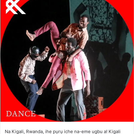
Na Kigali, Rwanda, ihe pụrụ iche na-eme ugbu a! Kigali