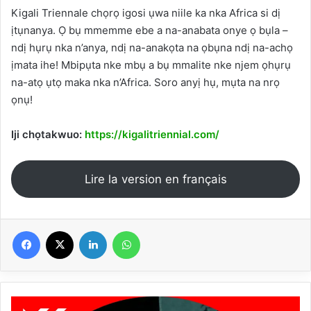
Kigali Triennale chọrọ igosi ụwa niile ka nka Africa si dị
ịtụnanya. Ọ bụ mmemme ebe a na-anabata onye ọ bụla –
ndị hụrụ nka n’anya, ndị na-anakọta na ọbụna ndị na-achọ
ịmata ihe! Mbipụta nke mbụ a bụ mmalite nke njem ọhụrụ
na-atọ ụtọ maka nka n’Africa. Soro anyị hụ, mụta na nrọ
ọnụ!
Iji chọtakwuo:
https://kigalitriennial.com/
Lire la version en français
Facebook
X
Linkedin
WhatsApp
Kigali