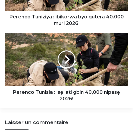
muri
2026!
Perenco Tuniziya : ibikorwa byo gutera 40.000
muri 2026!
Perenco
Tunisia
:
isẹ
lati
gbin
40,000
nipasẹ
2026!
Perenco Tunisia : isẹ lati gbin 40,000 nipasẹ
2026!
Laisser un commentaire