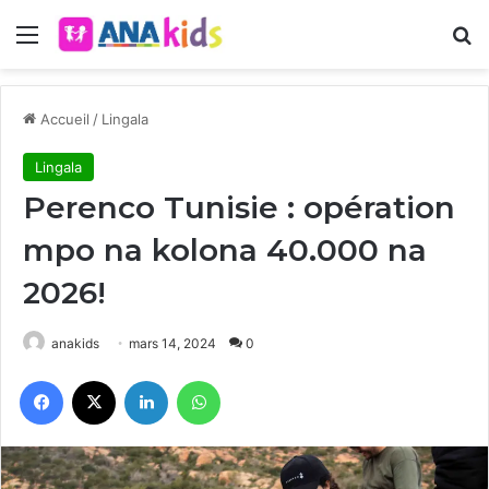
Menu
R
Accueil
/
Lingala
Lingala
Perenco Tunisie : opération
mpo na kolona 40.000 na
2026!
anakids
mars 14, 2024
0
Facebook
X
Linkedin
WhatsApp