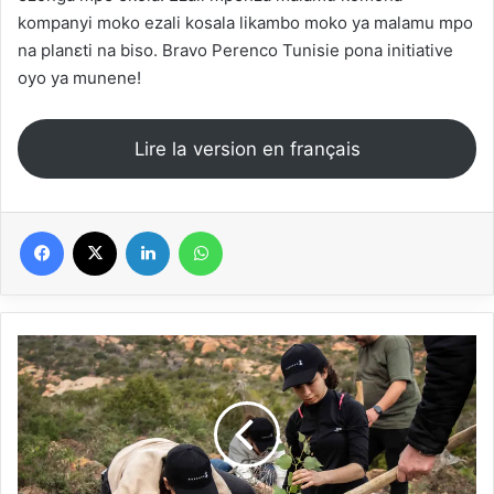
kompanyi moko ezali kosala likambo moko ya malamu mpo
na planɛti na biso. Bravo Perenco Tunisie pona initiative
oyo ya munene!
Lire la version en français
Facebook
X
Linkedin
WhatsApp
Perenco
Tuniziya
:
ibikorwa
byo
gutera
40.000