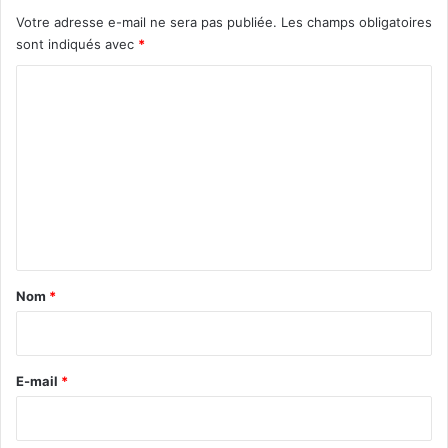
Votre adresse e-mail ne sera pas publiée.
Les champs obligatoires
sont indiqués avec
*
C
o
m
m
e
n
t
a
Nom
*
i
r
e
E-mail
*
*