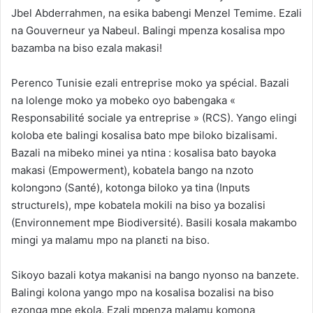
Jbel Abderrahmen, na esika babengi Menzel Temime. Ezali
na Gouverneur ya Nabeul. Balingi mpenza kosalisa mpo
bazamba na biso ezala makasi!
Perenco Tunisie ezali entreprise moko ya spécial. Bazali
na lolenge moko ya mobeko oyo babengaka «
Responsabilité sociale ya entreprise » (RCS). Yango elingi
koloba ete balingi kosalisa bato mpe biloko bizalisami.
Bazali na mibeko minei ya ntina : kosalisa bato bayoka
makasi (Empowerment), kobatela bango na nzoto
kolɔngɔnɔ (Santé), kotonga biloko ya tina (Inputs
structurels), mpe kobatela mokili na biso ya bozalisi
(Environnement mpe Biodiversité). Basili kosala makambo
mingi ya malamu mpo na planɛti na biso.
Sikoyo bazali kotya makanisi na bango nyonso na banzete.
Balingi kolona yango mpo na kosalisa bozalisi na biso
ezonga mpe ekola. Ezali mpenza malamu komona